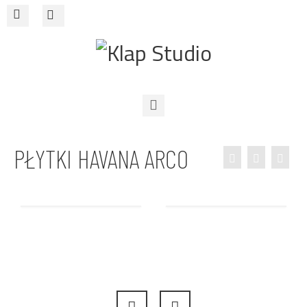
O nas
PŁYTKI HAVANA ARCO
Warsztaty
Sklep
Cowork
Kontakt